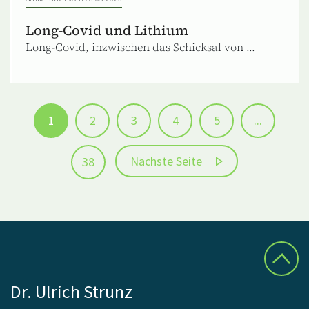
Long-Covid und Lithium
Long-Covid, inzwischen das Schicksal von ...
1
2
3
4
5
...
Nächste Seite
38
Dr. Ulrich Strunz