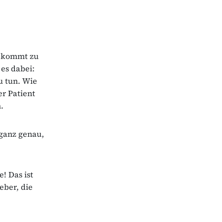
d kommt zu
es dabei:
u tun. Wie
r Patient
.
 ganz genau,
! Das ist
eber, die