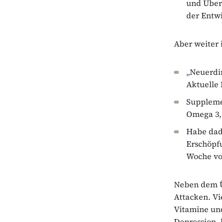
und Über
der Entw
Aber weiter 
„Neuerdi
Aktuelle 
Supplemen
Omega 3, 
Habe dadu
Erschöpfu
Woche vor
Neben dem Üb
Attacken. Vi
Vitamine und
Depression, 