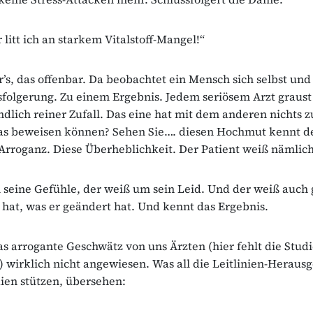
 litt ich an starkem Vitalstoff-Mangel!“
’s, das offenbar. Da beobachtet ein Mensch sich selbst un
sfolgerung. Zu einem Ergebnis. Jedem seriösem Arzt graust 
ndlich reiner Zufall. Das eine hat mit dem anderen nichts z
das beweisen können? Sehen Sie…. diesen Hochmut kennt de
 Arroganz. Diese Überheblichkeit. Der Patient weiß nämlich
seine Gefühle, der weiß um sein Leid. Und der weiß auch
 hat, was er geändert hat. Und kennt das Ergebnis.
das arrogante Geschwätz von uns Ärzten (hier fehlt die Studie
) wirklich nicht angewiesen. Was all die Leitlinien-Herausg
dien stützen, übersehen: