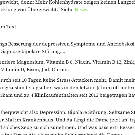
gewicht, denn: Mehr Kohlenhydrate zeigen keinen Langzeit
icklung von Übergewicht.“ Siehe
News
.
im Text
ngs Besserung der depressiven Symptome und Antriebslosi
Diagnose bipolare Störung….
tiere Magnesium, Vitamin B 6, Niacin, Vitamin B 12, Zink
Vitamin D, Eisen, Jod, Chrom.
rch seit 10 Tagen keine Stress-Attacken mehr. Damit mein
ngszustände tagsüber, was in den letzten Jahren oft mehr
kam und zu 4 Klinikaufenthalten seit 2013 beigetragen hat
ergewicht also Depression. Bipolare Störung. Seltsame St
er Mal im Krankenhaus. Und da fängt die Dame jetzt an, i
 solches Zeug zu sich zunehmen. Und was passiert? Besse
keine Stress-Attacken mehr. Schlussfolgert die Dame: