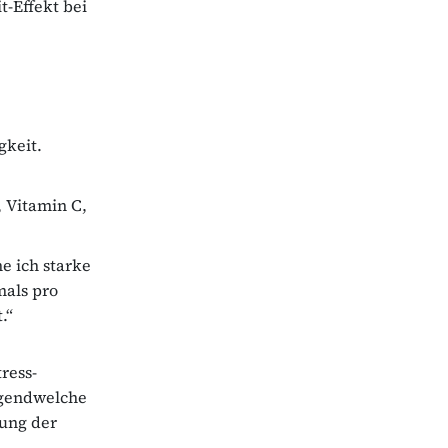
-Effekt bei
gkeit.
, Vitamin C,
e ich starke
mals pro
.“
ress-
rgendwelche
rung der