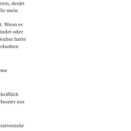
kten, denkt
für mein
t. Wenn er
windet oder
fenbar hatte
Gedanken
arme
hriftlich
 Hauner aus
ratverzehr