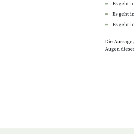
Es geht 
Es geht 
Es geht i
Die Aussage,
Augen dieses