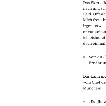
Das Wort off
nach und sch
Leid. Offenb
Mich freut i
irgendetwas 
er von seine
ich bisher 
doch einmal 
Seit 2012
Ernährun
Das kann nic
vom Chef der
München:
„Es gibt