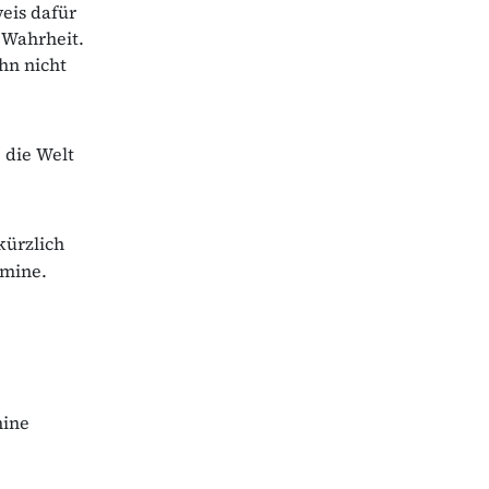
eis dafür
 Wahrheit.
ihn nicht
 die Welt
kürzlich
amine.
hine