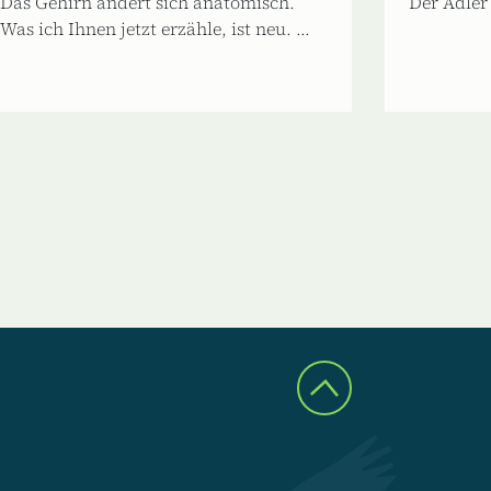
Das Gehirn ändert sich anatomisch.
Der Adler 
Was ich Ihnen jetzt erzähle, ist neu. ...