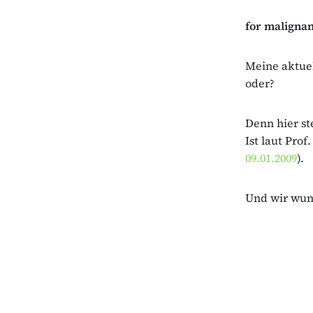
for malignan
Meine aktuel
oder?
Denn hier st
Ist laut Pro
09.01.2009
).
Und wir wun