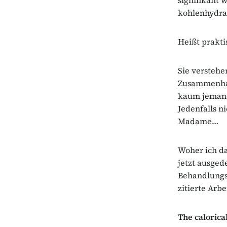
kohlenhydrat
Heißt prakti
Sie verstehe
Zusammenhan
kaum jemand.
Jedenfalls n
Madame…
Woher ich da
jetzt ausged
Behandlungsm
zitierte Arbe
The calorical