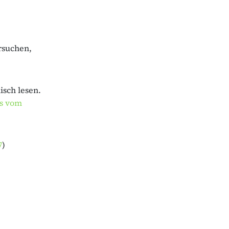
rsuchen,
isch lesen.
s vom
7
)