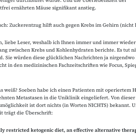
frei ernährten Mäuse signifikant anstieg.
sch: Zuckerentzug hilft auch gegen Krebs im Gehirn (nicht he
n, liebe Leser, weshalb ich Ihnen immer und immer wiede
g zwischen Krebs und Kohlenhydraten berichte. Es tut nä
 Sie würden diese glücklichen Nachrichten ja nirgendwo 
icht in den medizinischen Fachzeitschriften wie Focus, Spie
s weiß? Soeben habe ich einen Patienten mit operiertem 
ehnten Metastasen in die Uniklinik eingeliefert. Von diese
öglichkeit ist dort nichts (in Worten NICHTS) bekannt. U
it trägt die Überschrift:
ly restricted ketogenic diet, an effective alternative thera