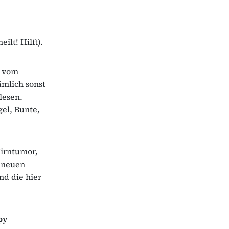
ilt! Hilft).
r vom
mlich sonst
lesen.
gel, Bunte,
Hirntumor,
r neuen
nd die hier
py