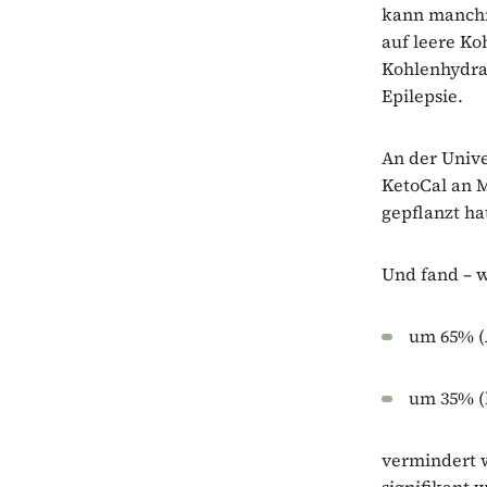
kann manchma
auf leere Ko
Kohlenhydrat
Epilepsie.
An der Unive
KetoCal an M
gepflanzt ha
Und fand – w
um 65% (
um 35% (
vermindert 
signifikant 