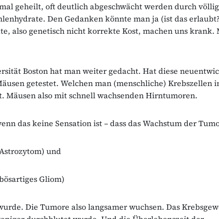
l geheilt, oft deutlich abgeschwächt werden durch völlig
hlenhydrate. Den Gedanken könnte man ja (ist das erlaubt
e, also genetisch nicht korrekte Kost, machen uns krank
rsität Boston hat man weiter gedacht. Hat diese neuentwic
äusen getestet. Welchen man (menschliche) Krebszellen i
t. Mäusen also mit schnell wachsenden Hirntumoren.
enn das keine Sensation ist – dass das Wachstum der Tum
Astrozytom) und
bösartiges Gliom)
wurde. Die Tumore also langsamer wuchsen. Das Krebsge
weniger durchblutet wurde. Und die Überlebenszeit der