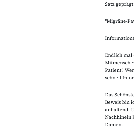
Satz geprägt
"Migräne-Pat
Informatione
Endlich mal 
Mitmenschen 
Patient? Wen
schnell Info
Das Schönste
Beweis bin i
anhaltend. U
Nachhinein b
Damen.