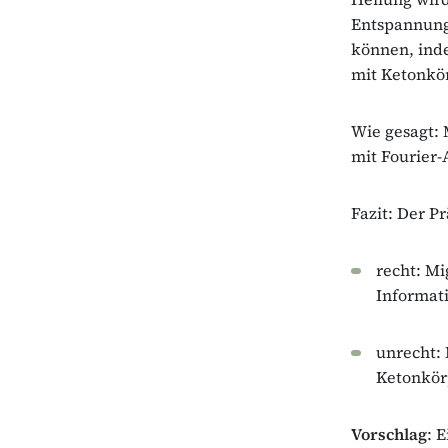
Entspannung
können, inde
mit Ketonkör
Wie gesagt:
mit Fourier-
Fazit: Der P
recht: Mi
Informati
unrecht: 
Ketonkör
Vorschlag
: 