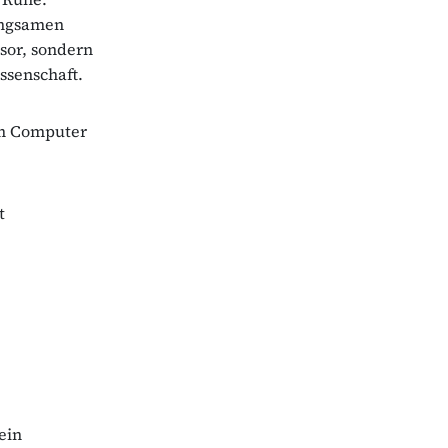
angsamen
sor, sondern
ssenschaft.
em Computer
t
ein