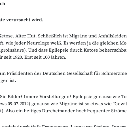
rch
te verursacht wird.
Ketose. Alter Hut. Schließlich ist Migräne und Anfallsleiden
t, wie jeder Neurologe weiß. Es werden ja die gleichen 
proinsäure). Und dass Epilepsie durch Ketose beherrschbar,
r seit 1920. Erst seit 100 Jahren.
am Präsidenten der Deutschen Gesellschaft für Schmerzmed
gen ist.
ie Bilder? Innere Vorstellungen? Epilepsie genauso wie To
s 09.07.2012) genauso wie Migräne ist so etwas wie "Gewit
at). Also ein heftiges Durcheinander hochfrequenter Ströme
 erzielt durch tiefe Frequenzen. Langsame Ströme. Innere