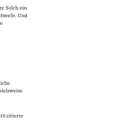
m: Solch ein
Schwefe. Und
ie
liche
pielsweise
10 zitierte