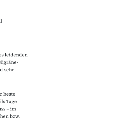
l
es leidenden
Migräne-
nd sehr
r beste
ils Tage
uss – im
chen bzw.