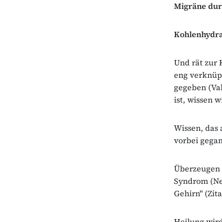
Migräne du
Kohlenhydra
Und rät zur 
eng verknüpf
gegeben (Val
ist, wissen wi
Wissen, das 
vorbei gegan
Überzeugen S
Syndrom (New
Gehirn" (Zit
Heilung wird