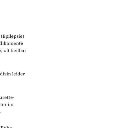
 (Epilepsie)
Medikamente
 oft heilbar
izin leider
urette-
ter im
.
 Ruhe.