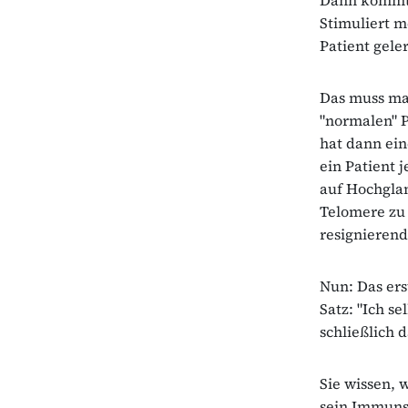
Stimuliert m
Patient gele
Das muss man
"normalen" P
hat dann ein
ein Patient 
auf Hochglan
Telomere zu 
resignierend
Nun: Das ers
Satz: "Ich s
schließlich 
Sie wissen, 
sein Immuns