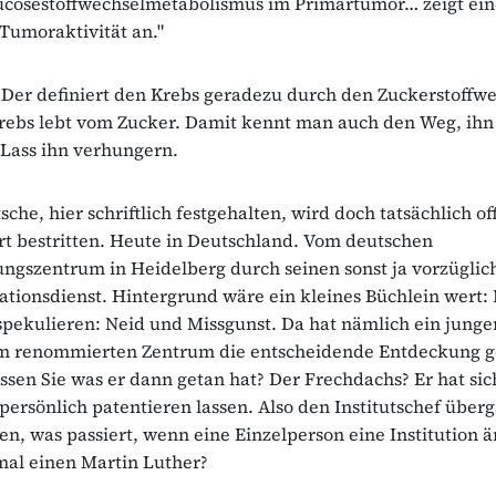
lucosestoffwechselmetabolismus im Primärtumor… zeigt ein
Tumoraktivität an."
Der definiert den Krebs geradezu durch den Zuckerstoffwe
rebs lebt vom Zucker. Damit kennt man auch den Weg, ihn
Lass ihn verhungern.
tsche, hier schriftlich festgehalten, wird doch tatsächlich of
rt bestritten. Heute in Deutschland. Vom deutschen
ngszentrum in Heidelberg durch seinen sonst ja vorzüglic
tionsdienst. Hintergrund wäre ein kleines Büchlein wert: 
spekulieren: Neid und Missgunst. Da hat nämlich ein junge
m renommierten Zentrum die entscheidende Entdeckung g
ssen Sie was er dann getan hat? Der Frechdachs? Er hat sic
ersönlich patentieren lassen. Also den Institutschef über
sen, was passiert, wenn eine Einzelperson eine Institution ä
mal einen Martin Luther?