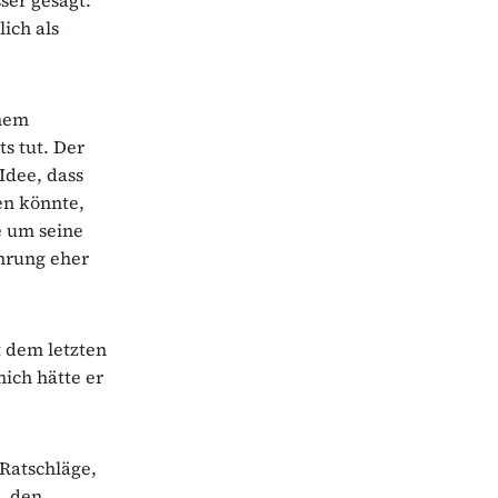
ich als
inem
ts tut. Der
Idee, dass
en könnte,
e um seine
hrung eher
t dem letzten
ich hätte er
 Ratschläge,
, den