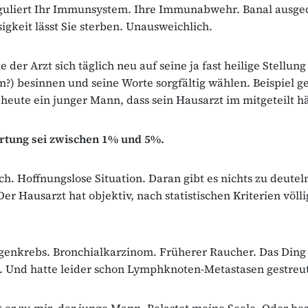
guliert Ihr Immunsystem. Ihre Immunabwehr. Banal ausge
igkeit lässt Sie sterben. Unausweichlich.
e der Arzt sich täglich neu auf seine ja fast heilige Stellun
n?) besinnen und seine Worte sorgfältig wählen. Beispiel ge
 heute ein junger Mann, dass sein Hausarzt im mitgeteilt hä
tung sei zwischen 1% und 5%.
h. Hoffnungslose Situation. Daran gibt es nichts zu deutel
er Hausarzt hat objektiv, nach statistischen Kriterien völli
genkrebs. Bronchialkarzinom. Früherer Raucher. Das Ding
. Und hatte leider schon Lymphknoten-Metastasen gestreut
r zu mir, der junge Mann. Belastet meine Seele. Oder bes