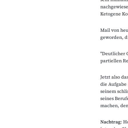
nachgewiesen
Ketogene Kos
Mail von heu
geworden, di
"Deutlicher
partiellen R
Jetzt also da
die Aufgabe 
seinem schli
seines Beruf
machen, dem
Nachtrag
: H