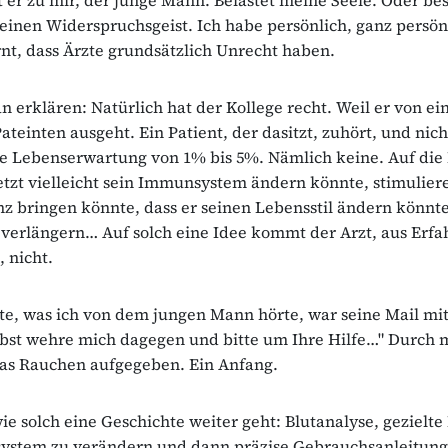
einen Widerspruchsgeist. Ich habe persönlich, ganz persönl
rnt, dass Ärzte grundsätzlich Unrecht haben.
 erklären: Natürlich hat der Kollege recht. Weil er von e
ateinten ausgeht. Ein Patient, der dasitzt, zuhört, und nich
e Lebenserwartung von 1% bis 5%. Nämlich keine. Auf die 
jetzt vielleicht sein Immunsystem ändern könnte, stimulier
z bringen könnte, dass er seinen Lebensstil ändern könnt
verlängern… Auf solch eine Idee kommt der Arzt, aus Erfa
, nicht.
te, was ich von dem jungen Mann hörte, war seine Mail mi
elbst wehre mich dagegen und bitte um Ihre Hilfe…" Durch m
das Rauchen aufgegeben. Ein Anfang.
wie solch eine Geschichte weiter geht: Blutanalyse, gezielte
ystem zu verändern und dann präzise Gebrauchsanleitung