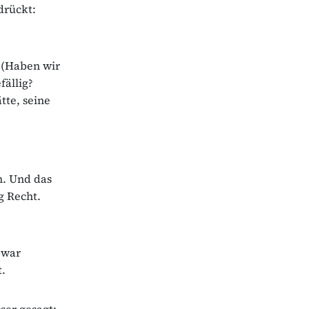
drückt:
g (Haben wir
fällig?
tte, seine
n. Und das
g Recht.
 war
.
ser gesagt: