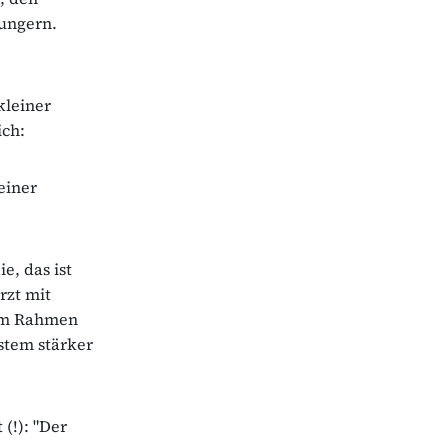
hungern.
kleiner
ich:
einer
e, das ist
rzt mit
 im Rahmen
stem stärker
(!): "Der