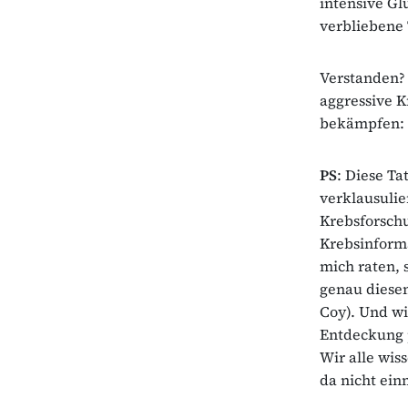
intensive G
verbliebene 
Verstanden? 
aggressive K
bekämpfen: 
PS
: Diese Ta
verklausulie
Krebsforschu
Krebsinforma
mich raten, 
genau diese
Coy). Und wi
Entdeckung p
Wir alle wis
da nicht ein