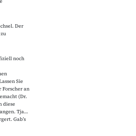
e
chsel. Der
 zu
fiziell noch
hen
Lassen Sie
r Forscher an
emacht (Dr.
h diese
gangen. Tja…
rgert. Gab’s