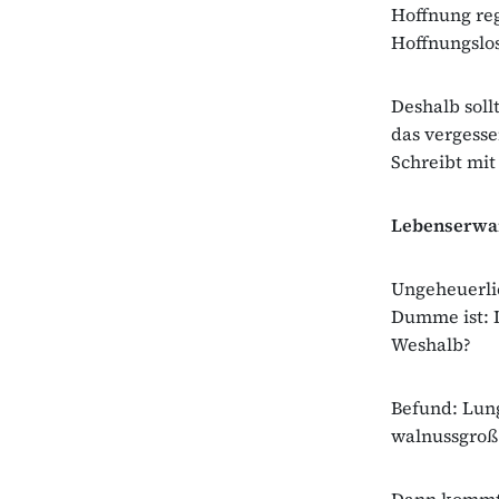
Hoffnung re
Hoffnungslos
Deshalb sollt
das vergesse
Schreibt mit
Lebenserwar
Ungeheuerlic
Dumme ist: D
Weshalb?
Befund: Lun
walnussgroß
Dann kommt e