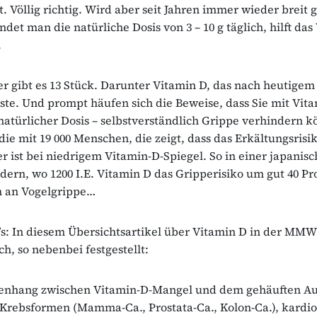
t. Völlig richtig. Wird aber seit Jahren immer wieder breit 
et man die natürliche Dosis von 3 – 10 g täglich, hilft das
.
r gibt es 13 Stück. Darunter Vitamin D, das nach heutigem
ste. Und prompt häufen sich die Beweise, dass Sie mit Vita
 natürlicher Dosis – selbstverständlich Grippe verhindern k
die mit 19 000 Menschen, die zeigt, dass das Erkältungsrisik
r ist bei niedrigem Vitamin-D-Spiegel. So in einer japanis
dern, wo 1200 I.E. Vitamin D das Gripperisiko um gut 40 Pr
h an Vogelgrippe…
s: In diesem Übersichtsartikel über Vitamin D in der MMW
ch, so nebenbei festgestellt:
nhang zwischen Vitamin-D-Mangel und dem gehäuften Au
Krebsformen (Mamma-Ca., Prostata-Ca., Kolon-Ca.), kardi