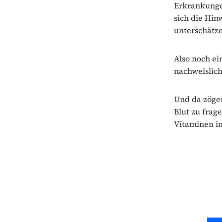
Erkrankunge
sich die Hin
unterschätze
Also noch ei
nachweislich
Und da zöger
Blut zu frag
Vitaminen i