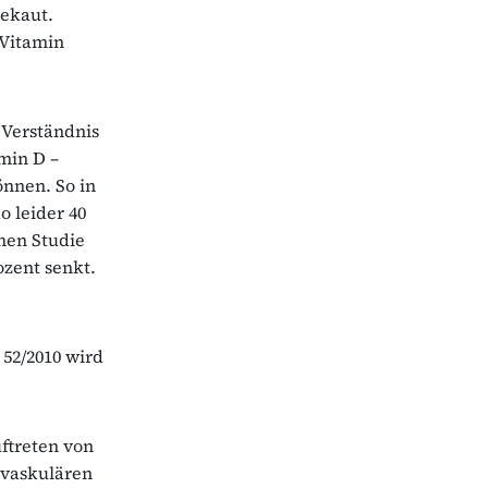
gekaut.
 Vitamin
 Verständnis
min D –
önnen. So in
o leider 40
chen Studie
ozent senkt.
 52/2010 wird
ftreten von
ovaskulären