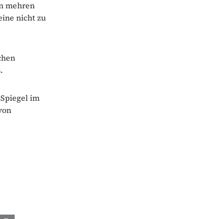
en mehren
eine nicht zu
schen
.
-Spiegel im
von