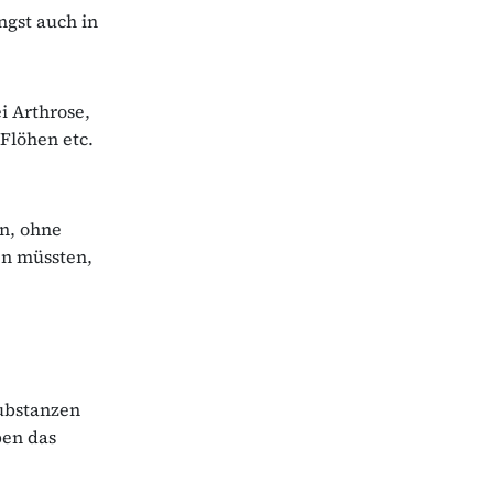
ngst auch in
i Arthrose,
Flöhen etc.
en, ohne
en müssten,
Substanzen
ben das