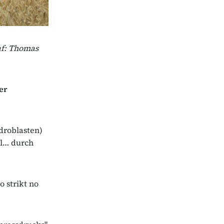
af: Thomas
er
droblasten)
el… durch
 strikt no