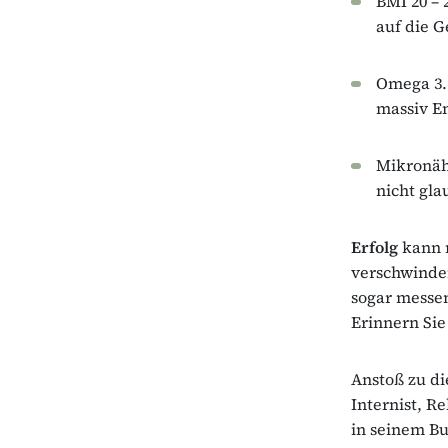
BMI 20 – 
auf die G
Omega 3.
massiv En
Mikronähr
nicht gl
Erfolg
kann 
verschwinden
sogar messen
Erinnern Sie 
Anstoß zu di
Internist, R
in seinem Buc