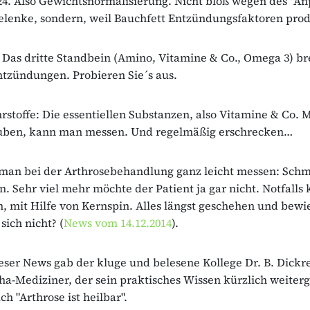
24. Also Gewichtsnormalisierung. Nicht bloß wegen des "A
elenke, sondern, weil Bauchfett Entzündungsfaktoren produ
 Das dritte Standbein (Amino, Vitamine & Co., Omega 3) b
tzündungen. Probieren Sie´s aus.
stoffe: Die essentiellen Substanzen, also Vitamine & Co.
auben, kann man messen. Und regelmäßig erschrecken…
man bei der Arthrosebehandlung ganz leicht messen: Sch
. Sehr viel mehr möchte der Patient ja gar nicht. Notfall
, mit Hilfe von Kernspin. Alles längst geschehen und bewi
sich nicht? (
News vom 14.12.2014
).
eser News gab der kluge und belesene Kollege Dr. B. Dickre
eha-Mediziner, der sein praktisches Wissen kürzlich weiter
h "Arthrose ist heilbar".