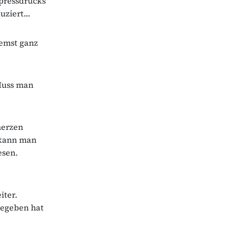
npressdrucks"
ziert...
remst ganz
 Muss man
merzen
s kann man
esen.
iter.
gegeben hat