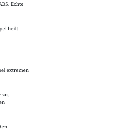
NARS. Echte
el heilt
bei extremen
 zu.
den
den.