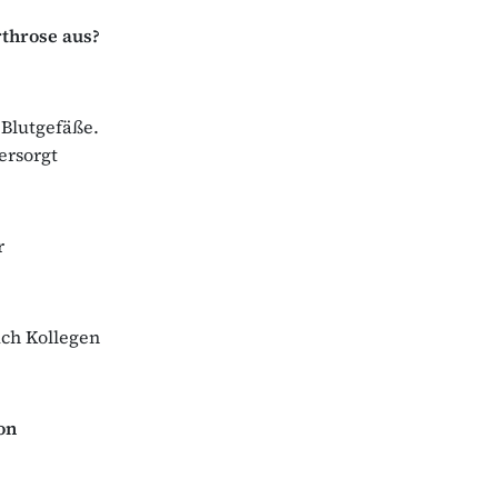
rthrose aus?
Blutgefäße.
ersorgt
r
uch Kollegen
on