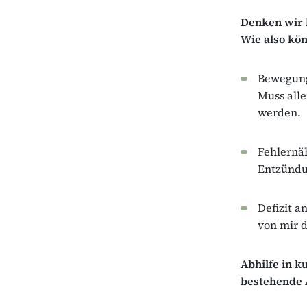
Denken wir l
Wie also kö
Bewegung
Muss alle
werden.
Fehlernä
Entzündu
Defizit 
von mir d
Abhilfe in k
bestehende 