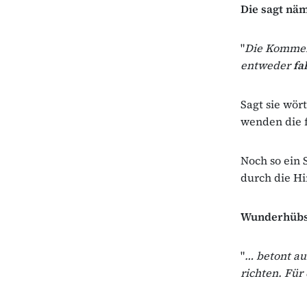
Die sagt näm
"
Die Kommen
entweder
fa
Sagt sie wört
wenden die f
Noch so ein
durch die Hi
Wunderhübsch
"
… betont au
richten. Für