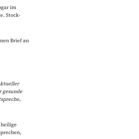
ogar im
e. Stock-
enen Brief an
ktueller
ür gesunde
tspreche,
heilige
usprechen,