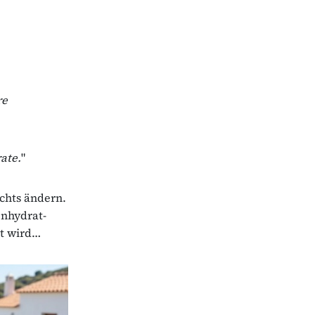
re
ate.
"
ichts ändern.
enhydrat-
lt wird…