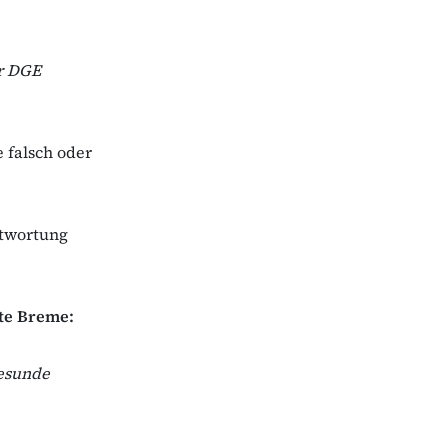
r DGE
e falsch oder
ntwortung
Ute Breme:
Gesunde