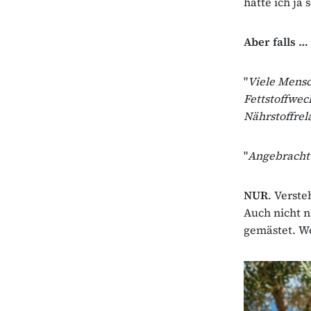
hatte ich ja 
Aber falls …
"
Viele Mensc
Fettstoffwec
Nährstoffre
"
Angebracht 
NUR
. Verste
Auch nicht n
gemästet. We