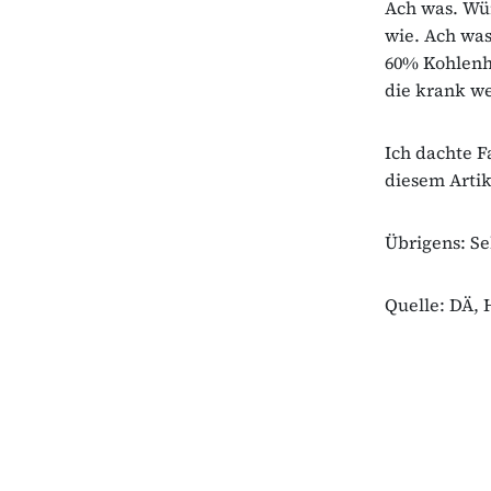
Ach was. Wür
wie. Ach was
60% Kohlenh
die krank w
Ich dachte F
diesem Artik
Übrigens: Se
Quelle: DÄ, H