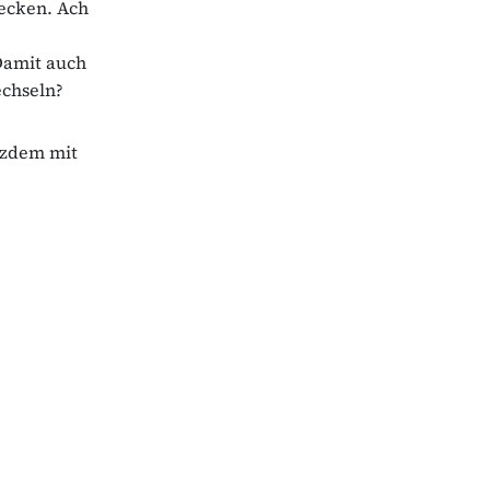
recken. Ach
Damit auch
echseln?
otzdem mit