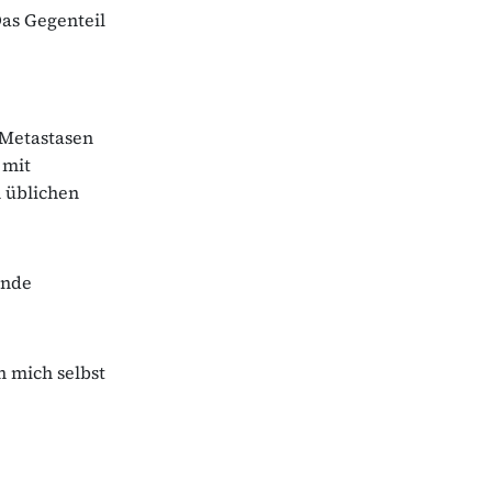
as Gegenteil
 Metastasen
 mit
n üblichen
ende
m mich selbst