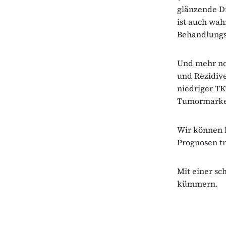
glänzende D
ist auch wah
Behandlungs
Und mehr noc
und Rezidive
niedriger TK
Tumormarker
Wir können h
Prognosen tr
Mit einer sc
kümmern.