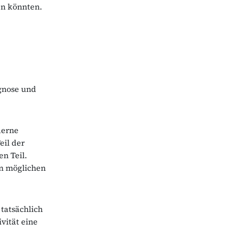
en könnten.
agnose und
derne
eil der
en Teil.
en möglichen
tatsächlich
vität eine