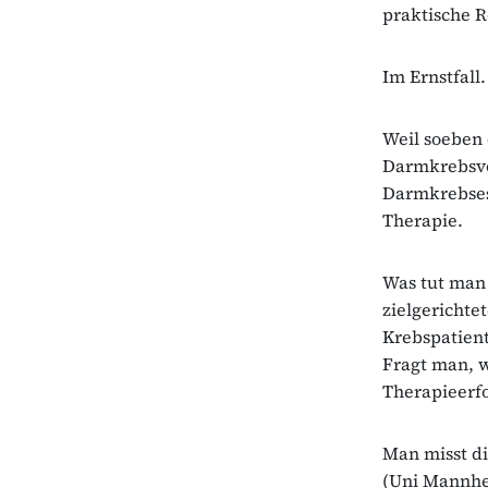
praktische R
Im Ernstfall.
Weil soeben 
Darmkrebsvo
Darmkrebses.
Therapie.
Was tut man
zielgerichte
Krebspatient
Fragt man, w
Therapieerf
Man misst di
(Uni Mannhei