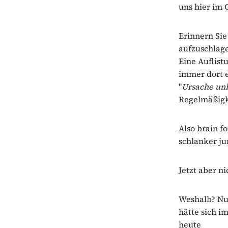
uns hier im
Erinnern Sie
aufzuschlag
Eine Auflist
immer dort e
"
Ursache un
Regelmäßigk
Also brain f
schlanker ju
Jetzt aber n
Weshalb? Nun
hätte sich i
heute