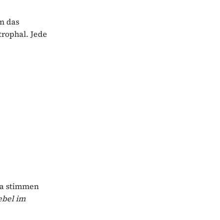
n das
rophal. Jede
Da stimmen
ebel im