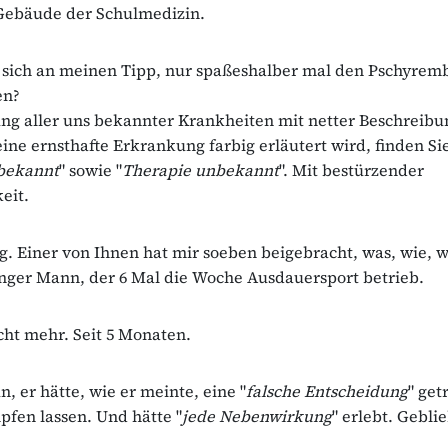
 Gebäude der Schulmedizin.
 sich an meinen Tipp, nur spaßeshalber mal den Pschyrem
en?
ung aller uns bekannter Krankheiten mit netter Beschreib
ine ernsthafte Erkrankung farbig erläutert wird, finden Si
bekannt
" sowie "
Therapie unbekannt
". Mit bestürzender
eit.
og. Einer von Ihnen hat mir soeben beigebracht, was, wie, 
nger Mann, der 6 Mal die Woche Ausdauersport betrieb.
icht mehr. Seit 5 Monaten.
, er hätte, wie er meinte, eine "
falsche Entscheidung
" get
mpfen lassen. Und hätte "
jede Nebenwirkung
" erlebt. Geblie