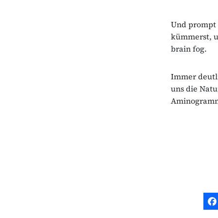
Und prompt h
kümmerst, u
brain fog.
Immer deutli
uns die Nat
Aminogramm.