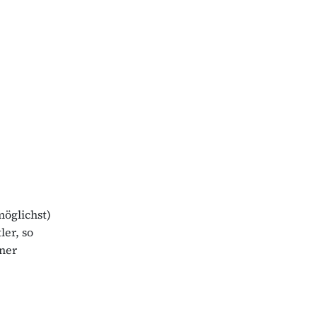
möglichst)
ler, so
iner