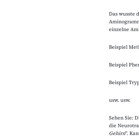
Das wusste 
Aminogramm b
einzelne Ami
Beispiel Meth
Beispiel Phe
Beispiel Try
usw. usw.
Sehen Sie: D
die Neurotra
Gehirn
". Ka