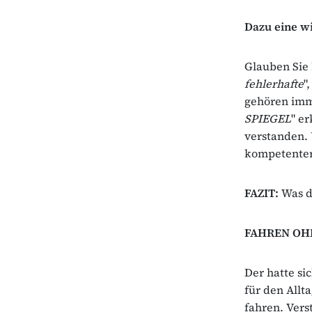
Dazu eine w
Glauben Sie 
fehlerhafte
"
gehören imm
SPIEGEL
" e
verstanden.
kompetenter
FAZIT:
Was de
FAHREN OH
Der hatte s
für den Allt
fahren. Ver