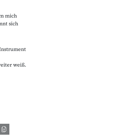
um mich
nt sich
 Instrument
eiter weiß.