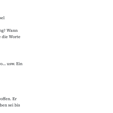
bel
ung? Wann
e die Worte
wo… usw. Ein
roffen. Er
ben sei bis