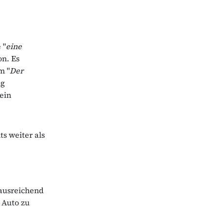
e "
eine
on. Es
m "
Der
ng
ein
s weiter als
(ausreichend
 Auto zu