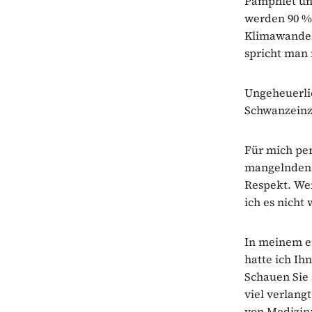
Pamphlet un
werden 90 % 
Klimawandels
spricht man 
Ungeheuerlic
Schwanzeinz
Für mich per
mangelnden 
Respekt. Wen
ich es nicht 
In meinem er
hatte ich Ih
Schauen Sie 
viel verlang
von Medizin: