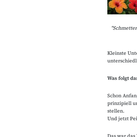
"Schmetterl
Kleinste Unt
unterschied
Was folgt da
Schon Anfang
prinzipiell 
stellen.
Und jetzt Pe
Das war das 