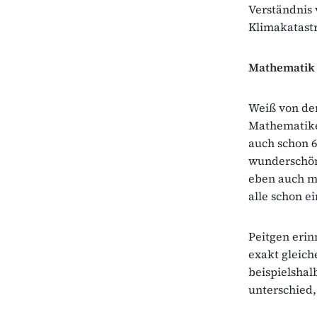
Verständnis
Klimakatastr
Mathematik
Weiß von den
Mathematiker
auch schon 6
wunderschön
eben auch mi
alle schon e
Peitgen erin
exakt gleic
beispielshal
unterschied,