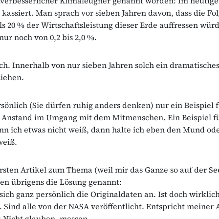
verbesserlicher Klimaleugner genannt worden: Im heutige
kassiert. Man sprach vor sieben Jahren davon, dass die Fo
 20 % der Wirtschaftsleistung dieser Erde auffressen wür
nur noch von 0,2 bis 2,0 %.
h. Innerhalb von nur sieben Jahren solch ein dramatische
iehen.
sönlich (Sie dürfen ruhig anders denken) nur ein Beispiel 
Anstand im Umgang mit dem Mitmenschen. Ein Beispiel f
n ich etwas nicht weiß, dann halte ich eben den Mund ode
weiß.
sten Artikel zum Thema (weil mir das Ganze so auf der Se
nen übrigens die Lösung genannt:
sich ganz persönlich die Originaldaten an. Ist doch wirklich
t. Sind alle von der NASA veröffentlicht. Entspricht meiner
 Nicht glauben, messen.