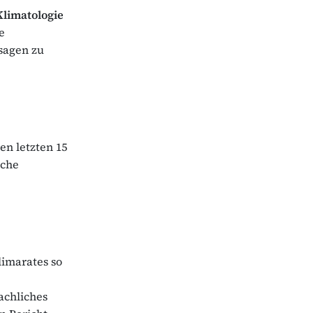
Klimatologie
e
sagen zu
en letzten 15
sche
limarates so
achliches