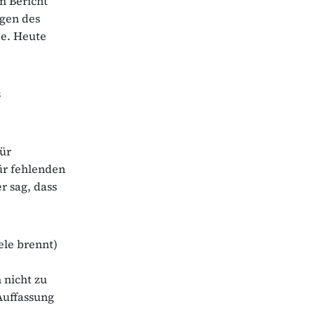
n Bericht
lgen des
de. Heute
s
für
ür fehlenden
r sag, dass
ele brennt)
 nicht zu
 Auffassung