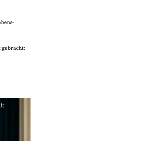
ebens-
t gebracht: