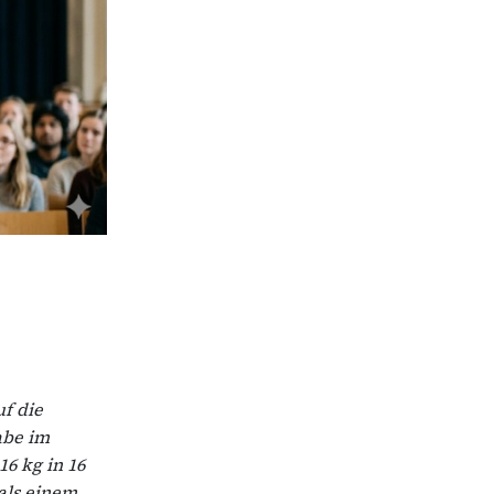
f die
habe im
6 kg in 16
als einem