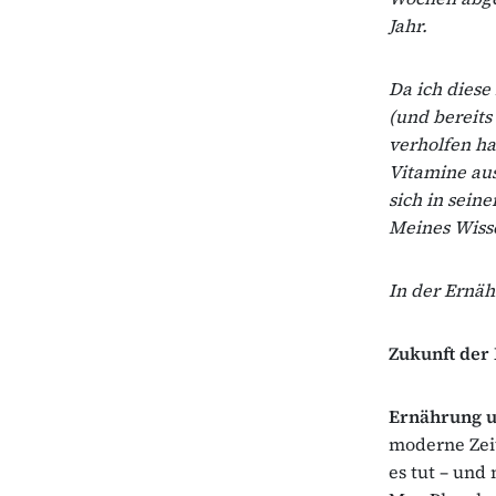
Jahr.
Da ich dies
(und bereits
verholfen h
Vitamine aus
sich in sei
Meines Wisse
In der Ernäh
Zukunft der 
Ernährung u
moderne Zei
es tut – und