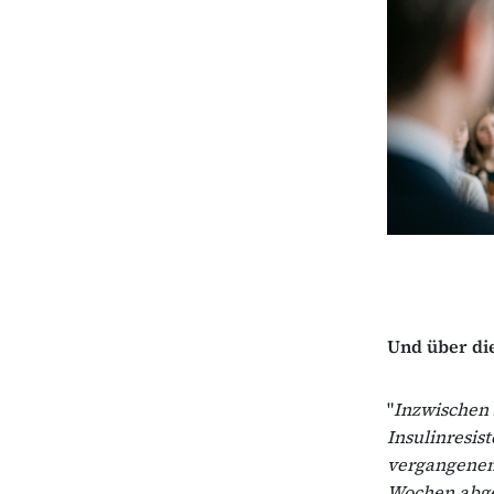
Und über die
"
Inzwischen 
Insulinresis
vergangenen 
Wochen abge