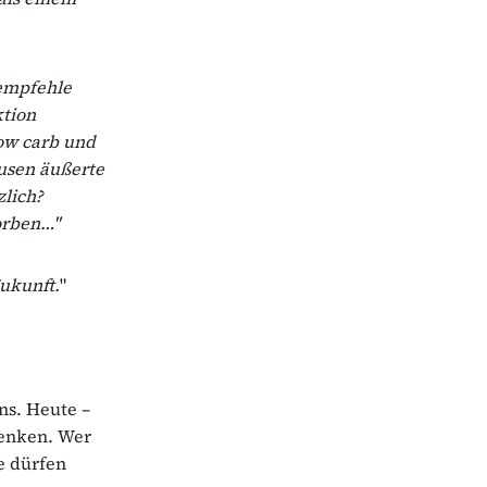
empfehle
ktion
ow carb und
ausen äußerte
lich?
orben…"
Zukunft.
"
ns. Heute –
denken. Wer
e dürfen