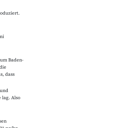
oduziert.
ni
rium Baden-
die
s, dass
 und
lag. Also
esen
21 ng/kg