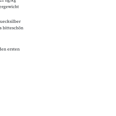
ergewicht
Quecksilber
s bitteschön
 den ersten