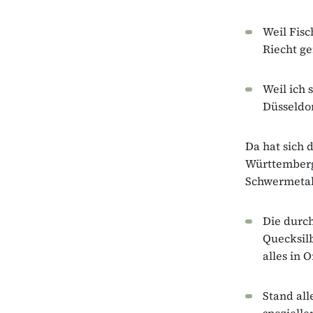
Weil Fis
Riecht ge
Weil ich 
Düsseldor
Da hat sich
Württemberg.
Schwermetall
Die durc
Quecksil
alles in 
Stand all
spezielle