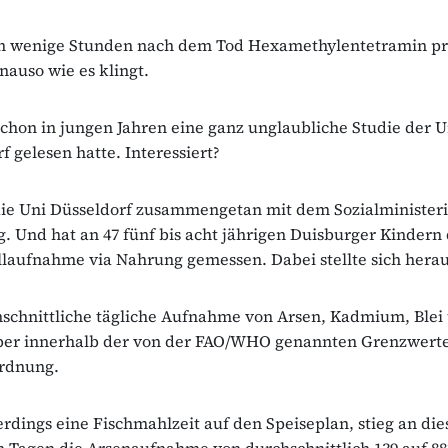
ch wenige Stunden nach dem Tod Hexamethylentetramin pr
nauso wie es klingt.
schon in jungen Jahren eine ganz unglaubliche Studie der U
f gelesen hatte. Interessiert?
 die Uni Düsseldorf zusammengetan mit dem Sozialministe
 Und hat an 47 fünf bis acht jährigen Duisburger Kindern 
aufnahme via Nahrung gemessen. Dabei stellte sich herau
hschnittliche tägliche Aufnahme von Arsen, Kadmium, Blei
ber innerhalb der von der FAO/WHO genannten Grenzwerte 
Ordnung.
erdings eine Fischmahlzeit auf den Speiseplan, stieg an di
n Tagen die Arsenaufnahme von durchschnittlich 139 auf 88