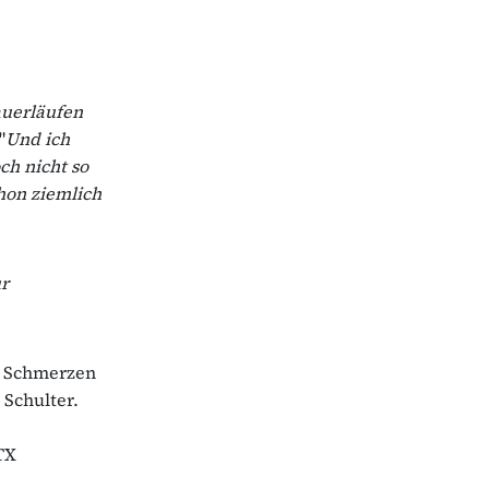
auerläufen
"
Und ich
ch nicht so
hon ziemlich
r
. Schmerzen
 Schulter.
TX