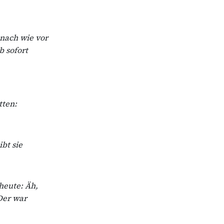
nach wie vor
 sofort
tten:
bt sie
 heute: Äh,
Der war