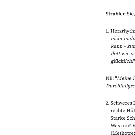
Strahlen Sie
Herzrhyth
nicht meh
kann – zum
flott wie 
glücklich!
"
NB: "
Meine F
Durchfallgre
Schweres R
rechte Hüf
Starke Sc
Was tun? V
(Methotrex