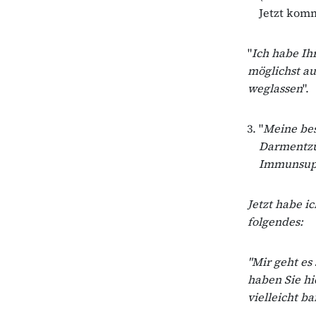
Jetzt komm
"
Ich habe Ih
möglichst au
weglassen
".
"
Meine best
Darmentzün
Immunsupr
Jetzt habe i
folgendes:
"Mir geht es
haben Sie h
vielleicht b