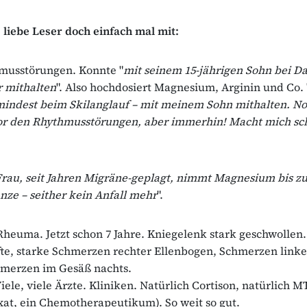
, liebe Leser doch einfach mal mit:
musstörungen. Konnte "
mit seinem 15-jährigen Sohn bei D
r mithalten
". Also hochdosiert Magnesium, Arginin und Co. 
indest beim Skilanglauf – mit meinem Sohn mithalten. No
vor den Rhythmusstörungen, aber immerhin! Macht mich sc
rau, seit Jahren Migräne-geplagt, nimmt Magnesium bis zu
nze – seither kein Anfall mehr
".
heuma. Jetzt schon 7 Jahre. Kniegelenk stark geschwollen
te, starke Schmerzen rechter Ellenbogen, Schmerzen linke
hmerzen im Gesäß nachts.
iele, viele Ärzte. Kliniken. Natürlich Cortison, natürlich M
at, ein Chemotherapeutikum). So weit so gut.