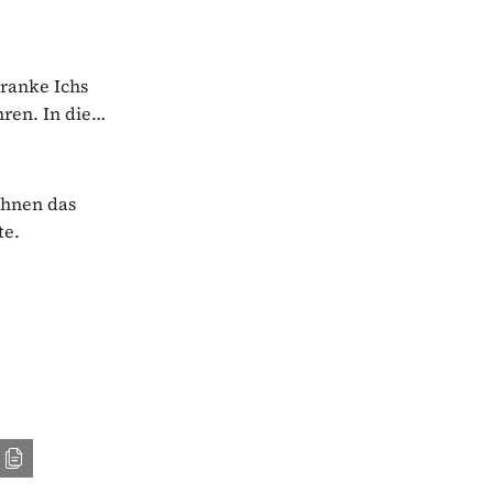
kranke Ichs
ren. In die…
Ihnen das
te.