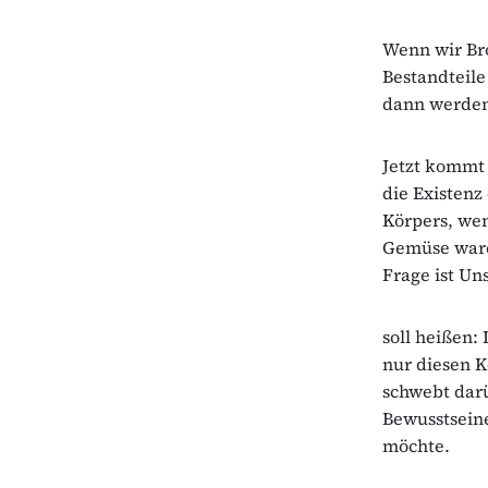
Wenn wir Bro
Bestandteile
dann werden 
Jetzt kommt 
die Existenz
Körpers, wen
Gemüse waren
Frage ist Un
soll heißen:
nur diesen K
schwebt darü
Bewusstseine
möchte.