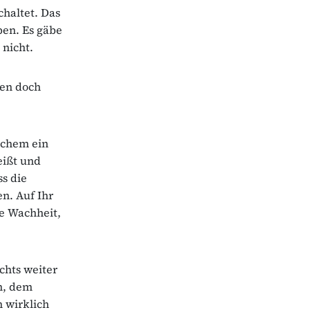
chaltet. Das
ben. Es gäbe
 nicht.
ben doch
lchem ein
eißt und
s die
n. Auf Ihr
re Wachheit,
hts weiter
n, dem
 wirklich