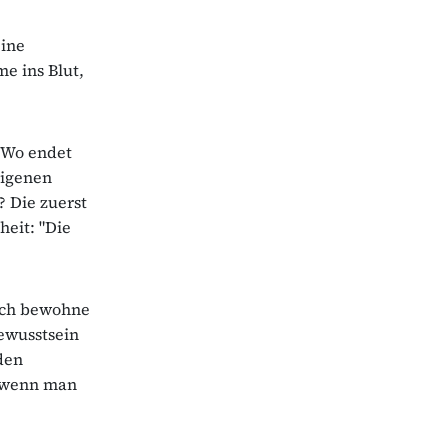
eine
e ins Blut,
? Wo endet
eigenen
? Die zuerst
heit: "Die
 ich bewohne
Bewusstsein
den
, wenn man