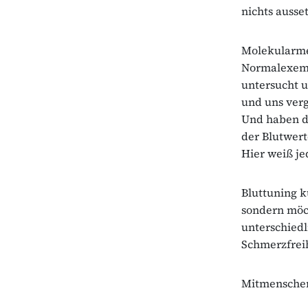
nichts ausse
Molekularmed
Normalexemp
untersucht u
und uns verg
Und haben d
der Blutwert
Hier weiß je
Bluttuning k
sondern möch
unterschied
Schmerzfrei
Mitmenschen