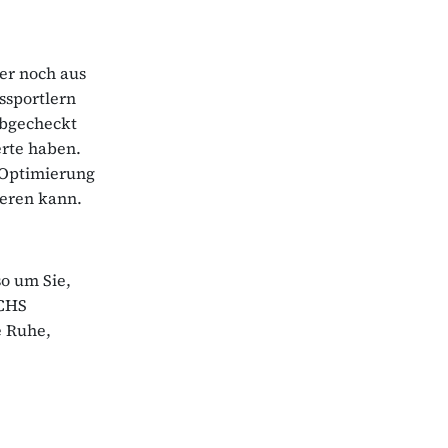
er noch aus
ssportlern
abgecheckt
erte haben.
 Optimierung
ieren kann.
so um Sie,
ICHS
e Ruhe,