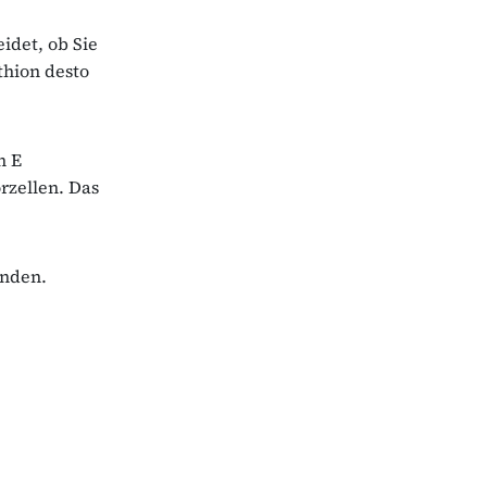
eidet, ob Sie
thion desto
n E
rzellen. Das
enden.