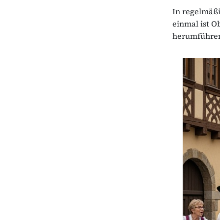
In regelmäßi
einmal ist O
herumführen