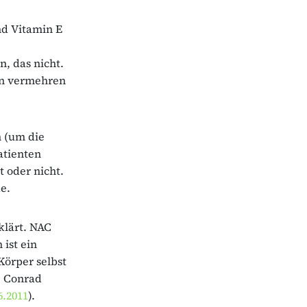
nd Vitamin E
n, das nicht.
en vermehren
 (um die
atienten
 oder nicht.
e.
lärt. NAC
ist ein
Körper selbst
. Conrad
.2011
).