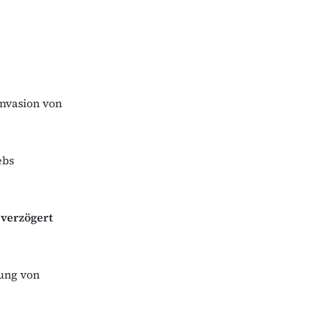
Invasion von
ebs
)
verzögert
hung von