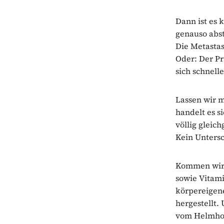
Dann ist es 
genauso abst
Die Metastas
Oder: Der Pr
sich schnell
Lassen wir 
handelt es s
völlig gleic
Kein Untersc
Kommen wir 
sowie Vitami
körpereigene
hergestellt.
vom Helmholt