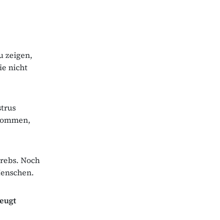
u zeigen,
ie nicht
trus
ekommen,
rebs. Noch
enschen.
eugt