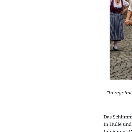
"In regelmä
Das Schlimme
In Hülle und
Immer das Gl