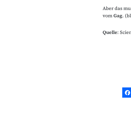
Aber das mus
vom
Gag
. (b
Quelle
: Scie