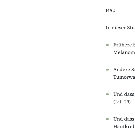
P.S.:
In dieser St
Frühere S
Melanomz
Andere S
Tumorwa
Und dass
(Lit. 29).
Und dass 
Hautkreb