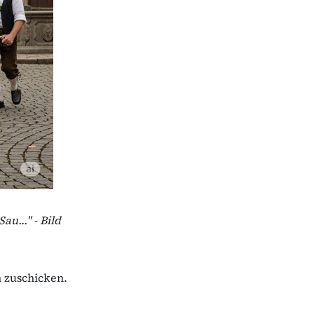
u..." - Bild
n zuschicken.