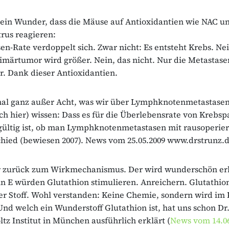
kein Wunder, dass die Mäuse auf Antioxidantien wie NAC u
rus reagieren:
en-Rate verdoppelt sich. Zwar nicht: Es entsteht Krebs. Nei
imärtumor wird größer. Nein, das nicht. Nur die Metastas
er. Dank dieser Antioxidantien.
mal ganz außer Acht, was wir über Lymphknotenmetastasen
ich hier) wissen: Dass es für die Überlebensrate von Krebsp
hgültig ist, ob man Lymphknotenmetastasen mit rausoperiert
hied (bewiesen 2007). News vom 25.05.2009 www.drstrunz.d
zurück zum Wirkmechanismus. Der wird wunderschön erk
n E würden Glutathion stimulieren. Anreichern. Glutathion 
r Stoff. Wohl verstanden: Keine Chemie, sondern wird im 
 Und welch ein Wunderstoff Glutathion ist, hat uns schon Dr
z Institut in München ausführlich erklärt (
News vom 14.06