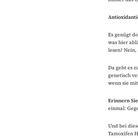
Antioxidant
Es genügt do
was hier abl
lesen? Nein,
Da geht es 
genetisch v
wenn sie mi
Erinnern Sie
einmal: Gege
Und bei die
Tamoxifen H