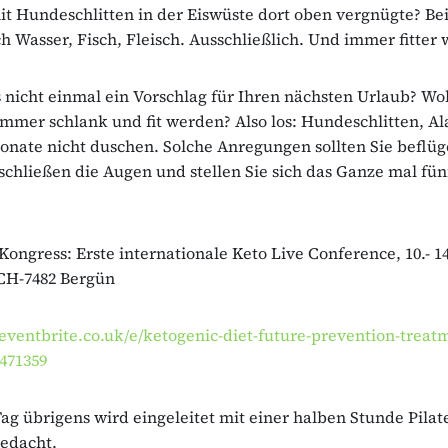
it Hundeschlitten in der Eiswüste dort oben vergnügte? Be
ch Wasser, Fisch, Fleisch. Ausschließlich. Und immer fitter
 nicht einmal ein Vorschlag für Ihren nächsten Urlaub? Wol
immer schlank und fit werden? Also los: Hundeschlitten, A
nate nicht duschen. Solche Anregungen sollten Sie beflüg
, schließen die Augen und stellen Sie sich das Ganze mal fü
ongress: Erste internationale Keto Live Conference, 10.- 14
CH-7482 Bergün
eventbrite.co.uk/e/ketogenic-diet-future-prevention-treat
9471359
 Tag übrigens wird eingeleitet mit einer halben Stunde Pilat
edacht.