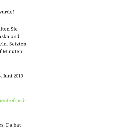
i
 wurde?
lten Sie
laska und
eln. Setzten
nf Minuten
. Juni 2019
ment-of-ncd-
es. Da hat