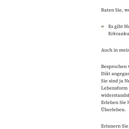
Raten Sie, w
Es gibt 
Erkranku
Auch in mei
Besprochen w
Diät angega
Sie sind ja 
Lebensform d
widerstandsf
Erleben Sie 
Überleben.
Erinnern Sie