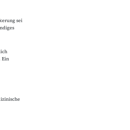
kerung sei
ändiges
lich
. Ein
izinische