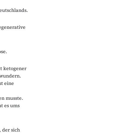
Deutschlands.
egenerative
se.
it ketogener
rwundern.
st eine
en musste.
ht es ums
, der sich